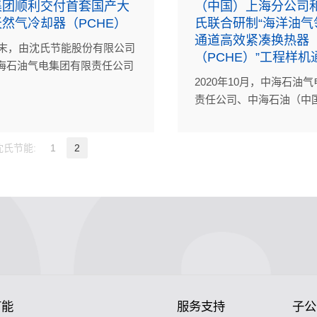
集团顺利交付首套国产大
（中国）上海分公司
然气冷却器（PCHE）
氏联合研制“海洋油气
通道高效紧凑换热器
1年末，由沈氏节能股份有限公司
（PCHE）”工程样机
海石油气电集团有限责任公司
2020年10月，中海石油
首套国产大型高效紧凑湿天然
责任公司、中海石油（中
器（PCHE）经CCS船级社检
司上海分公司与沈氏节能
合格后正式交付，搭载在中海
司自主联合研制的微通道
国）东海西湖石油天然气作业
沈氏节能:
1
2
热器（PCHE）工程样机
某气田CEPA平台。标志着杭
械工业联合会成果鉴定，
在海工领域的大型印刷板式换
空白，总体达到国际先进
式量产。
海洋油气/LNG及相关领
节能
服务支持
子公