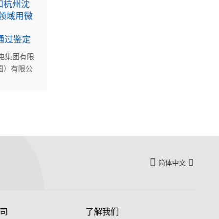
和杭州沈
领域用微
通过鉴定
气电集团有限
国）有限公
股份有限公
紧凑高效换
通过中国机
填补了国内
水平，可在
域应用。
简体中文
司
了解我们