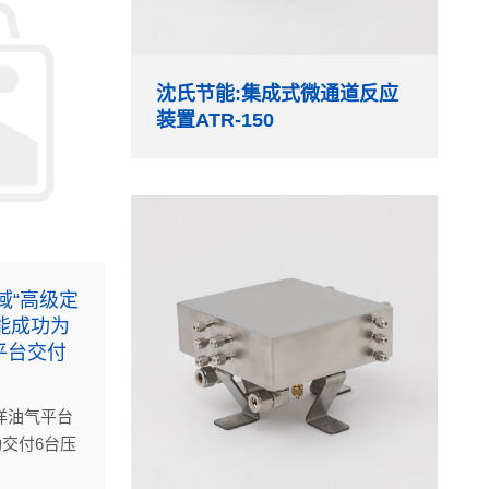
沈氏节能:集成式微通道反应
装置ATR-150
域“高级定
节能成功为
平台交付
洋油气平台
功交付6台压
。