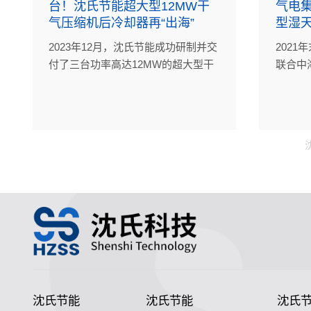
台！沈氏节能超大型12MW干
气电
气压缩机后冷却器再“出海”
型湿天
2023年12月，沈氏节能成功研制并交
202
付了三台功率高达12MW的超大型干
联合中
气压缩机后冷却器（PCHE），为东
研制的
海某海洋油气平台再增产能。
气冷却
验认证
油（中
公司的
州沈氏
热器正
沈氏节能
沈氏节能
沈氏