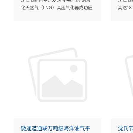
沈氏节能自主研发的“不会冻结”的液
沈氏节
化天然气（LNG）高压气化器成功应
高达1
用于两艘双燃料汽车滚装船。
（PC
海西湖
天然气
目。
微通道通联万吨级海洋油气平
沈氏节