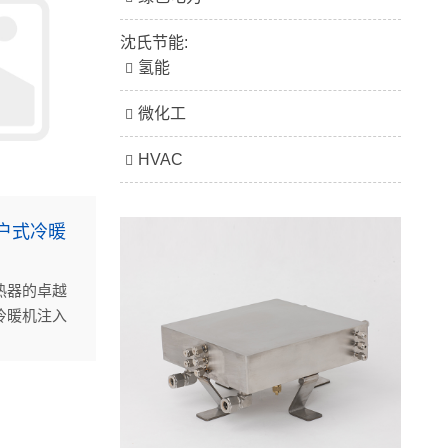
沈氏节能:
氢能
微化工
HVAC
户式冷暖
热器的卓越
冷暖机注入