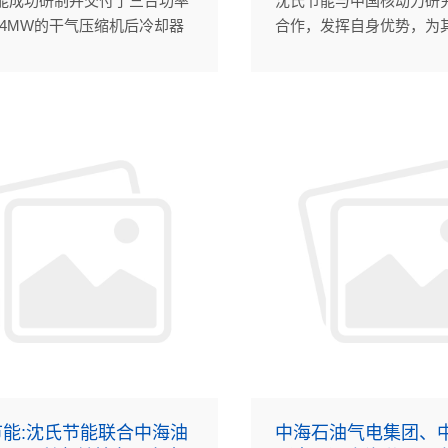
能成功研制并交付了三台功率
沈氏节能与中国核动力研
8.4MW的干气压缩机后冷却器
合作，发挥自身优势，为
HE），用于中海石油(中国)东
的有机朗肯循环系统样机
石油天然气作业公司西湖区域
相关的产品技术支持。
外输与终端设施能力提升项
能:沈氏节能联合中海油
中海石油气电集团、