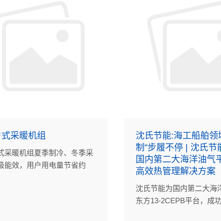
户式采暖机组
沈氏节能:海工船舶领
制”步履不停 | 沈氏
式采暖机组夏季制冷、冬季采
国内第二大海洋油气
级能效，用户用电量节省约
高效热管理解决方案
15%，沈氏节能采暖热泵同轴换
沈氏节能为国内第二大海
高效换热能力在其中起到重要
东方13-2CEPB平台，成
缩机后冷却器（PCHE）