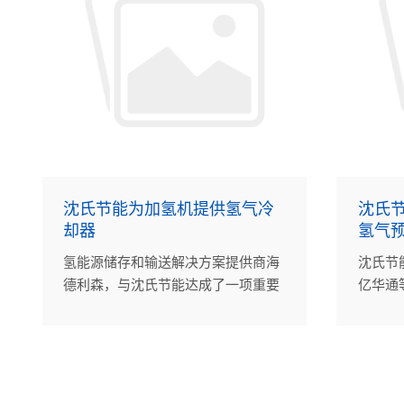
沈氏节能为加氢机提供氢气冷
沈氏
却器
氢气
氢能源储存和输送解决方案提供商海
沈氏节
德利森，与沈氏节能达成了一项重要
亿华通
合作，沈氏节能为其提供35MPa氢气
系统制
冷却器。
器。