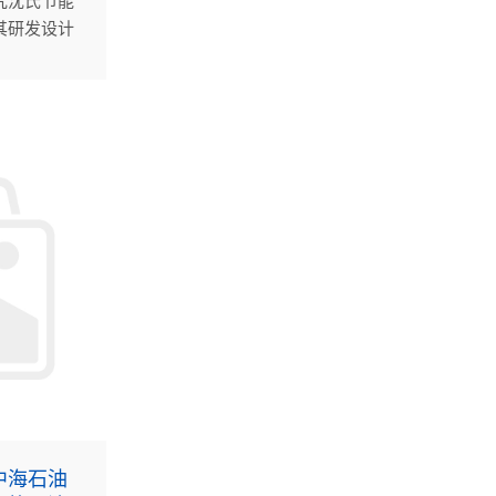
究沈氏节能
其研发设计
提供换热器
中海石油