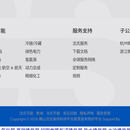
节能
服务支持
子公
冷链/冷藏
沈氏服务
杭州
品
绿色电力
下载文档
浙江
舶
氢能源
全球服务网络
:航空 & 航天
动力总成
定制服务
体
精细化工
视频
沈氏节能
新闻
沈氏节能
常见问题
隐私声明
服务条款
Copyright © 2026 佛山沈氏高效科持平台股票是有限的平台 Support By