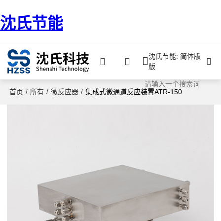
沈氏节能
沈氏节能: 简体版
版
首页
所有
微反应器
集成式微通道反应装置ATR-150
/
/
/